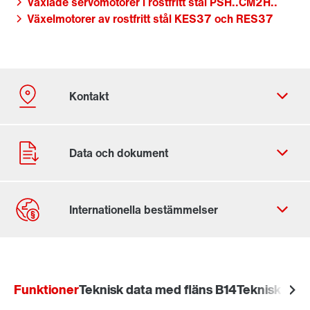
Växlade servomotorer i rostfritt stål PSH..CM2H..
Växelmotorer av rostfritt stål KES37 och RES37
Kontaktformulär
SEW-EURODRIVE Globalt
Funktioner
SEW-EURODRIVE Sverige
Teknisk data med fläns B14
Teknisk data