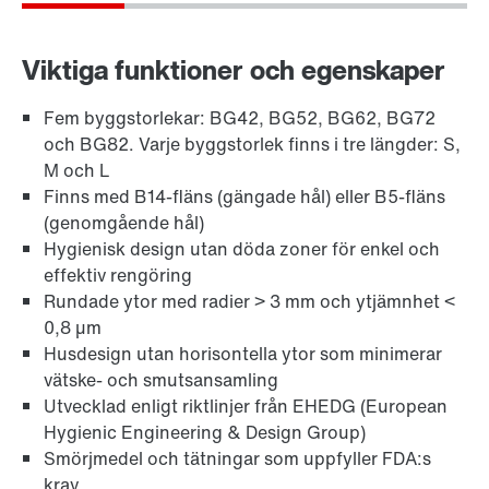
Viktiga funktioner och egenskaper
Läs mer om våra produkter
Till produktinformationen PSH..CM2H...
(PDF, 225
Fem byggstorlekar: BG42, BG52, BG62, BG72
KB
)
och BG82. Varje byggstorlek finns i tre längder: S,
M och L
Finns med B14-fläns (gängade hål) eller B5-fläns
(genomgående hål)
Hygienisk design utan döda zoner för enkel och
effektiv rengöring
Rundade ytor med radier > 3 mm och ytjämnhet <
0,8 µm
Husdesign utan horisontella ytor som minimerar
vätske- och smutsansamling
Utvecklad enligt riktlinjer från EHEDG (European
Hygienic Engineering & Design Group)
Smörjmedel och tätningar som uppfyller FDA:s
krav