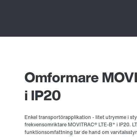
Omformare MOVI
i IP20
Enkel transportörapplikation - litet utrymme i st
+
frekvensomriktare MOVITRAC® LTE-B
i IP20. L
funktionsomfattning tar de hand om varvtalssty