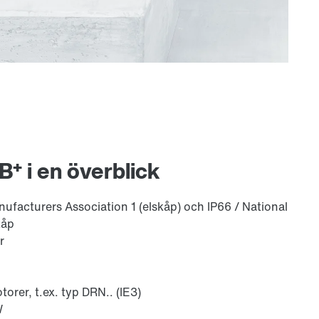
+
-B
i en överblick
nufacturers Association 1 (elskåp) och IP66 / National
kåp
r
rer, t.ex. typ DRN.. (IE3)
W