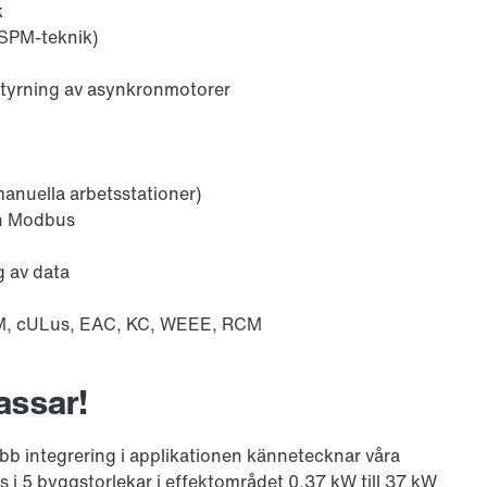
k
LSPM-teknik)
 styrning av asynkronmotorer
 manuella arbetsstationer)
ch Modbus
g av data
M, cULus, EAC, KC, WEEE, RCM
assar!
bb integrering i applikationen kännetecknar våra
 i 5 byggstorlekar i effektområdet 0,37 kW till 37 kW