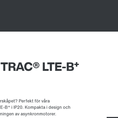
+
TRAC® LTE-B
yrskåpet? Perfekt för våra
+
TE-B
i IP20. Kompakta i design och
rningen av asynkronmotorer.