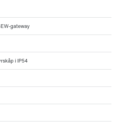
ia SEW-gateway
yrskåp i IP54