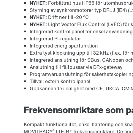
NYHET:
Förbättrat hus i IP66 för utomhusbru
Styrning av synkronmotorer typ DR..J (IE4) (
NYHET:
Drift ner till -20 °C
NYHET:
Light Vector Flux Control (LVFC) för
Integrerad kontrollpanel för enkel användning
Integrerad PI-regulator
Integrerad energisparfunktion
Extra tyst klockning upp till 32 kHz (t.ex. för
Integrerad anslutning för SBus, CANopen o
Anslutning till fältbussar via DFx-gateway
Programvaruanslutning för säkerhetskopierin
Tillval: extern kontrollpanel
Godkännande i enlighet med CE, UKCA, CMI
Frekvensomriktare som p
Kompakt funktionalitet, enkel hantering och sna
®
+
MOVITRAC®
LTE-B
frekvensomriktare. De finns