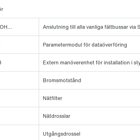
ör
OH...
Anslutning till alla vanliga fältbussar v
B
Parametermodul för dataöverföring
B
Extern manöverenhet för installation i st
Bromsmotstånd
Nätfilter
Nätdrosslar
Utgångsdrossel