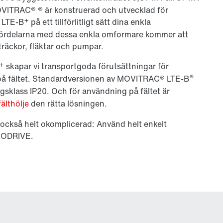
OVITRAC® ® är konstruerad och utvecklad för
+
LTE-B
på ett tillförlitligt sätt dina enkla
 fördelarna med dessa enkla omformare kommer att
träckor, fläktar och pumpar.
+
skapar vi transportgoda förutsättningar för
®
ch på fältet. Standardversionen av MOVITRAC® LTE-B
ingsklass IP20. Och för användning på fältet är
älthölje
den rätta lösningen.
också helt okomplicerad: Använd helt enkelt
RODRIVE.