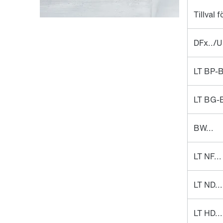
Tillval f
DFx../U
LT BP-
LT BG-
BW...
LT NF...
LT ND...
LT HD...