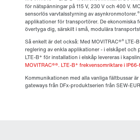
för nätspänningar på 115 V, 230 V och 400 V. M
®
sensorlös varvtalsstyrning av asynkronmotorer.
applikationer för transportörer. De ekonomiska
övertyga dig, särskilt i små, modulära transports
®
Så enkelt är det också: Med MOVITRAC®
LTE-B
reglering av enkla applikationer - i elskåpet o
+
LTE-B
för installation i elskåp levereras i kapsl
+
MOVITRAC®®. LTE-B
frekvensomriktare i IP66-f
Kommunikationen med alla vanliga fältbussar är 
gateways från DFx-produktserien från SEW-EU