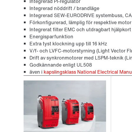
Integrerad PI-regulator
Integrerad nöddrift / brandläge
Integrerad SEW-EURODRIVE systembuss, C
Förkonfigurerad, lämplig för respektive motor
Integrerat filter EMC och utdragbart hjälpkort
Energisparfunktion
Extra tyst klockning upp till 16 kHz
V/f- och LVFC-motorstyrning (Light Vector Fl
Drift av synkronmotorer med LSPM-teknik (L
Godkännande enligt UL508
även i
kapslingsklass National Electrical Man