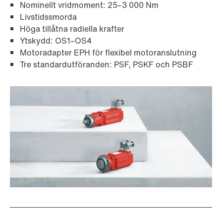
Yt- och korrosionsskydd
Nominellt vridmoment: 25–3 000 Nm
Livstidssmorda
Höga tillåtna radiella krafter
Ytskydd: OS1–OS4
Motoradapter EPH för flexibel motoranslutning
Tre standardutföranden: PSF, PSKF och PSBF