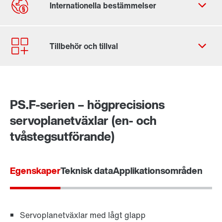
Kontaktformulär
SEW-EURODRIVE Globalt
SEW-EURODRIVE Sverige
PS.F-serien – högprecisions
servoplanetväxlar (en- och
tvåstegsutförande)
Egenskaper
Teknisk data
Applikationsområden
Servoplanetväxlar med lågt glapp