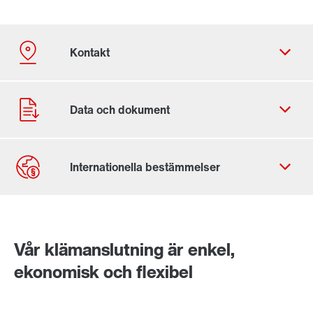
Kontaktformulär
SEW-EURODRIVE Globalt
Vår klämanslutning är enkel,
SEW-EURODRIVE Sverige
ekonomisk och flexibel